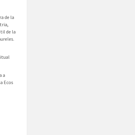
ra de la
tria,
il de la
ureles.
itual
a a
ia Ecos