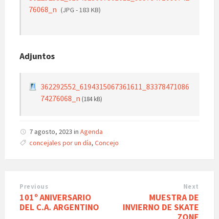
76068_n
(JPG - 183 KB)
Adjuntos
362292552_6194315067361611_83378471086
74276068_n
(184 kB)
7 agosto, 2023
in
Agenda
Tags:
concejales por un día
,
Concejo
Previous
Next
101º ANIVERSARIO
MUESTRA DE
DEL C.A. ARGENTINO
INVIERNO DE SKATE
ZONE