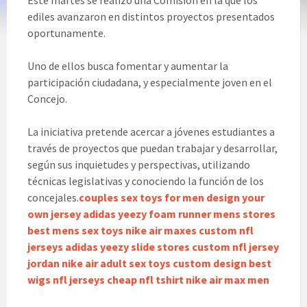
Este martes se realizó una Comisión en la que los
ediles avanzaron en distintos proyectos presentados
oportunamente.
Uno de ellos busca fomentar y aumentar la
participación ciudadana, y especialmente joven en el
Concejo.
La iniciativa pretende acercar a jóvenes estudiantes a
través de proyectos que puedan trabajar y desarrollar,
según sus inquietudes y perspectivas, utilizando
técnicas legislativas y conociendo la función de los
concejales.
couples sex toys for men
design your
own jersey
adidas yeezy foam runner mens stores
best mens sex toys
nike air maxes
custom nfl
jerseys
adidas yeezy slide stores
custom nfl jersey
jordan nike air
adult sex toys
custom design
best
wigs
nfl jerseys cheap
nfl tshirt
nike air max men