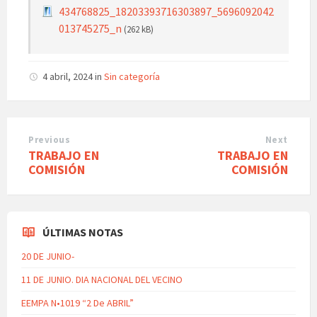
434768825_18203393716303897_5696092042
013745275_n
(262 kB)
4 abril, 2024
in
Sin categoría
Previous
Next
TRABAJO EN
TRABAJO EN
COMISIÓN
COMISIÓN
ÚLTIMAS NOTAS
20 DE JUNIO-
11 DE JUNIO. DIA NACIONAL DEL VECINO
EEMPA N•1019 “2 De ABRIL”