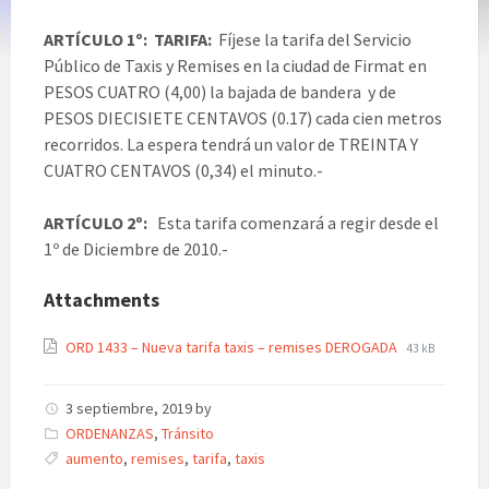
ARTÍCULO 1º:
TARIFA:
Fíjese la tarifa del Servicio
Público de Taxis y Remises en la ciudad de Firmat en
PESOS CUATRO (4,00) la bajada de bandera y de
PESOS DIECISIETE CENTAVOS (0.17) cada cien metros
recorridos. La espera tendrá un valor de TREINTA Y
CUATRO CENTAVOS (0,34) el minuto.-
ARTÍCULO 2º:
Esta tarifa comenzará a regir desde el
1º de Diciembre de 2010.-
Attachments
ORD 1433 – Nueva tarifa taxis – remises DEROGADA
43 kB
3 septiembre, 2019
by
Categories:
ORDENANZAS
,
Tránsito
Tags:
aumento
,
remises
,
tarifa
,
taxis