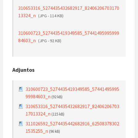
310653316_5274435432682917_82406206703170
13324_n
(JPG - 114 KB)
310600723_5274435419349585_57441495995999
84603_n
(JPG - 92 KB)
Adjuntos
310600723_5274435419349585_57441495995
99984603_n
(92 kB)
310653316_5274435432682917_82406206703
17013324_n
(115 kB)
311026592_5274435442682916_62508378302
1535255_n
(96 kB)