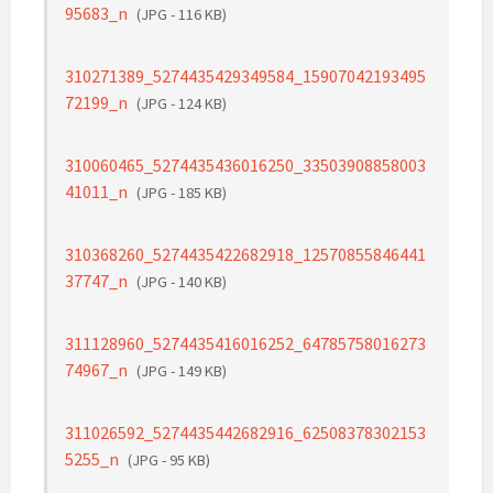
95683_n
(JPG - 116 KB)
310271389_5274435429349584_15907042193495
72199_n
(JPG - 124 KB)
310060465_5274435436016250_33503908858003
41011_n
(JPG - 185 KB)
310368260_5274435422682918_12570855846441
37747_n
(JPG - 140 KB)
311128960_5274435416016252_64785758016273
74967_n
(JPG - 149 KB)
311026592_5274435442682916_62508378302153
5255_n
(JPG - 95 KB)