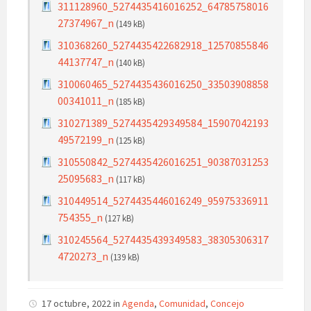
311128960_5274435416016252_64785758016
27374967_n
(149 kB)
310368260_5274435422682918_12570855846
44137747_n
(140 kB)
310060465_5274435436016250_33503908858
00341011_n
(185 kB)
310271389_5274435429349584_15907042193
49572199_n
(125 kB)
310550842_5274435426016251_90387031253
25095683_n
(117 kB)
310449514_5274435446016249_95975336911
754355_n
(127 kB)
310245564_5274435439349583_38305306317
4720273_n
(139 kB)
17 octubre, 2022
in
Agenda
,
Comunidad
,
Concejo