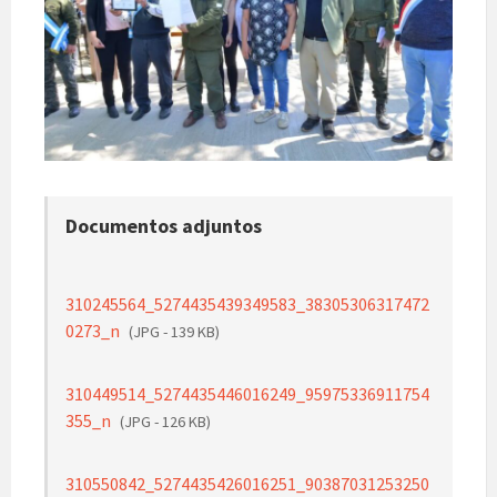
Documentos adjuntos
310245564_5274435439349583_38305306317472
0273_n
(JPG - 139 KB)
310449514_5274435446016249_95975336911754
355_n
(JPG - 126 KB)
310550842_5274435426016251_90387031253250