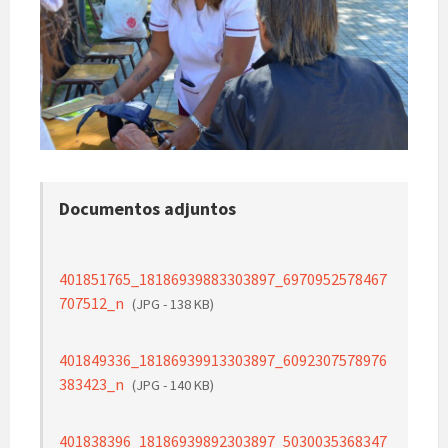
Documentos adjuntos
401851765_18186939883303897_6970952578467
707512_n
(JPG - 138 KB)
401849336_18186939913303897_6092307578976
383423_n
(JPG - 140 KB)
401838396_18186939892303897_5030035368347