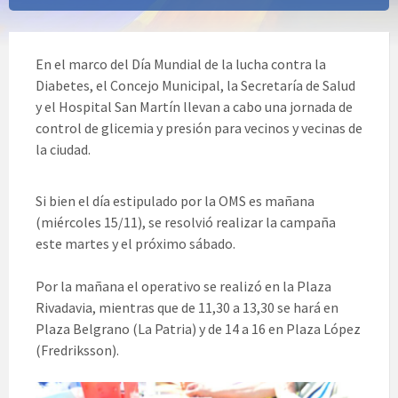
En el marco del Día Mundial de la lucha contra la
Diabetes, el Concejo Municipal, la Secretaría de Salud
y el Hospital San Martín llevan a cabo una jornada de
control de glicemia y presión para vecinos y vecinas de
la ciudad.
Si bien el día estipulado por la OMS es mañana
Iowa State Football Uniforms
detroit lions jersey
brock bowers jersey
brock bowers jersey
OSU
(miércoles 15/11), se resolvió realizar la campaña
Jerseys
ohio state jersey
ohio state jersey
brock
este martes y el próximo sábado.
bowers jersey
Florida state seminars jerseys
micah parsons jersey
asu football jersey
Ohio
State Team Jersey
florida state football jersey
Por la mañana el operativo se realizó en la Plaza
College Football Jerseys
Iowa State Football
Rivadavia, mientras que de 11,30 a 13,30 se hará en
Uniforms
Plaza Belgrano (La Patria) y de 14 a 16 en Plaza López
(Fredriksson).