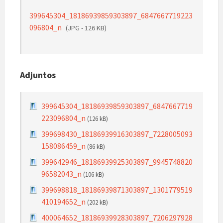
399645304_18186939859303897_6847667719223
096804_n
(JPG - 126 KB)
Adjuntos
399645304_18186939859303897_6847667719
223096804_n
(126 kB)
399698430_18186939916303897_7228005093
158086459_n
(86 kB)
399642946_18186939925303897_9945748820
96582043_n
(106 kB)
399698818_18186939871303897_1301779519
410194652_n
(202 kB)
400064652_18186939928303897_7206297928