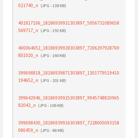
021740_n
(JPG - 138 KB)
401817106_18186939931303897_5956731089658
569717_n
(JPG - 192 KB)
400064652_18186939928303897_7206297928769
801020_n
(JPG - 160 KB)
399698818_18186939871303897_1301779519410
194652_n
(JPG - 201 KB)
399642946_18186939925303897_9945748820965
82043_n
(JPG - 106 KB)
399698430_18186939916303897_7228005093158
086459_n
(JPG - 86 KB)