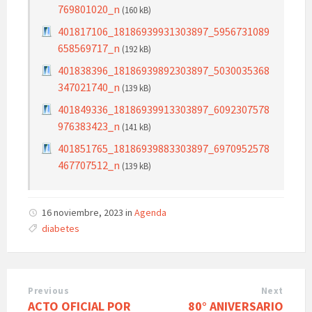
769801020_n
(160 kB)
401817106_18186939931303897_5956731089
658569717_n
(192 kB)
401838396_18186939892303897_5030035368
347021740_n
(139 kB)
401849336_18186939913303897_6092307578
976383423_n
(141 kB)
401851765_18186939883303897_6970952578
467707512_n
(139 kB)
16 noviembre, 2023
in
Agenda
Tags:
diabetes
Previous
Next
ACTO OFICIAL POR
80° ANIVERSARIO