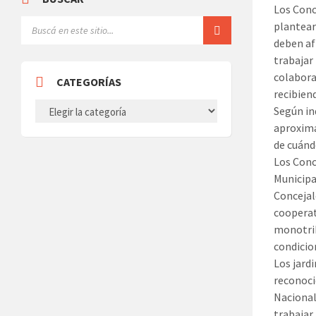
Los Conc
plantear
deben af
trabajar
colabora
CATEGORÍAS
recibien
CATEGORÍAS
Según in
aproxima
de cuándo
Los Conc
Municipa
Concejal
cooperat
monotrib
condicio
Los jard
reconoci
Nacional
trabajar