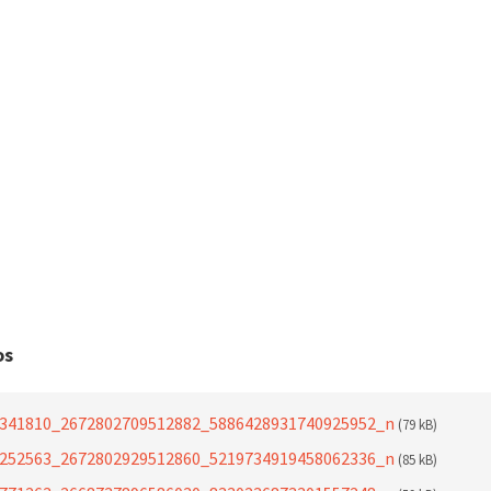
os
341810_2672802709512882_5886428931740925952_n
(79 kB)
252563_2672802929512860_5219734919458062336_n
(85 kB)