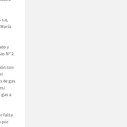
 s.a,
 María
ado y
as Nº 2.
ción con
el
s de gas.
es/
 gas a
r falta
o por