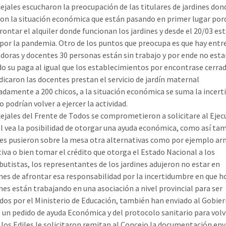
ejales escucharon la preocupación de las titulares de jardines don
on la situación económica que están pasando en primer lugar por
rontar el alquiler donde funcionan los jardines y desde el 20/03 est
 por la pandemia. Otro de los puntos que preocupa es que hay entr
doras y docentes 30 personas están sin trabajo y por ende no esta
do su paga al igual que los establecimientos por encontrase cerrad
dicaron las docentes prestan el servicio de jardín maternal
damente a 200 chicos, a la situación económica se suma la incer
 podrían volver a ejercer la actividad.
ejales del Frente de Todos se comprometieron a solicitare al Ejec
l vea la posibilidad de otorgar una ayuda económica, como así ta
es pusieron sobre la mesa otra alternativas como por ejemplo ar
iva o bien tomar el crédito que otorga el Estado Nacional a los
utistas, los representantes de los jardines adujeron no estar en
nes de afrontar esa responsabilidad por la incertidumbre en que h
ines están trabajando en una asociación a nivel provincial para ser
dos por el Ministerio de Educación, también han enviado al Gobie
 un pedido de ayuda Económica y del protocolo sanitario para volv
, los Ediles le solicitaron remitan al Concejo la documentación env