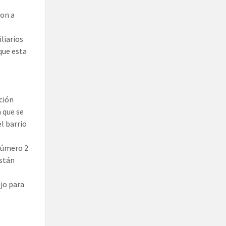
ron a
liarios
que esta
ición
a que se
l barrio
 número 2
están
o
ajo para