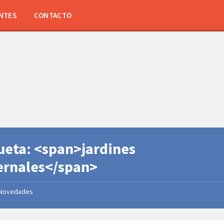
NTES
CONTACTO
ueta: <span>jardines
ernales</span>
Novedades