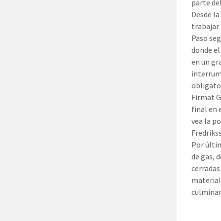
parte de
Desde la
trabajar 
Paso seg
donde el
en un gr
interrum
obligato
Firmat G
final en
vea la p
Fredriks
Por últi
de gas, 
cerradas
material
culminar