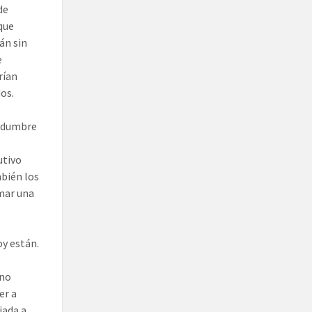
de
que
án sin
e
rían
os.
tidumbre
utivo
mbién los
mar una
oy están.
rno
er a
iada a