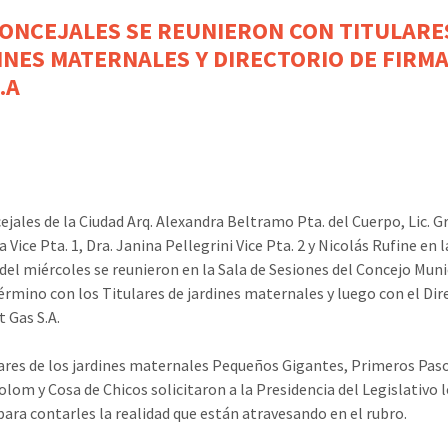
CONCEJALES SE REUNIERON CON TITULARE
INES MATERNALES Y DIRECTORIO DE FIRM
.A
ejales de la Ciudad Arq. Alexandra Beltramo Pta. del Cuerpo, Lic. G
 Vice Pta. 1, Dra. Janina Pellegrini Vice Pta. 2 y Nicolás Rufine en l
el miércoles se reunieron en la Sala de Sesiones del Concejo Muni
érmino con los Titulares de jardines maternales y luego con el Dir
t Gas S.A.
lares de los jardines maternales Pequeños Gigantes, Primeros Pas
lom y Cosa de Chicos solicitaron a la Presidencia del Legislativo 
para contarles la realidad que están atravesando en el rubro.