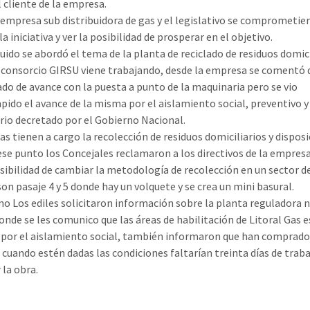
l cliente de la empresa.
 empresa sub distribuidora de gas y el legislativo se comprometie
la iniciativa y ver la posibilidad de prosperar en el objetivo.
uido se abordó el tema de la planta de reciclado de residuos domici
 consorcio GIRSU viene trabajando, desde la empresa se comentó 
ado de avance con la puesta a punto de la maquinaria pero se vio
pido el avance de la misma por el aislamiento social, preventivo y
rio decretado por el Gobierno Nacional.
as tienen a cargo la recolección de residuos domiciliarios y dispos
 ese punto los Concejales reclamaron a los directivos de la empres
osibilidad de cambiar la metodología de recolección en un sector de
son pasaje 4 y 5 donde hay un volquete y se crea un mini basural.
mo Los ediles solicitaron información sobre la planta reguladora
donde se les comunico que las áreas de habilitación de Litoral Gas 
 por el aislamiento social, también informaron que han comprad
 cuando estén dadas las condiciones faltarían treinta días de trab
 la obra.