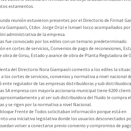
intos estamentos.
gunda reunión estuvieron presentes por el Directorio de Firmat Gas
ora Giampaoli, Ctdor. Jorge Orizi e Ismael Iocco acompañados por
ini administrativa de la empresa.
as fue convocado por los ediles con un temario predeterminado:
ón en cortes de servicios, Convenios de pago de reconexiones, Est
e obra de Girsu, Estado y avance de obra de Planta Reguladora de G
denta del Directorio Nora Giampaoli comento a los ediles la situa
 a los cortes de servicios, convenios y normativa a nivel nacional d
ente regulador de las empresas distribuidoras y sub distribuidora
as SA empresa con mayoría accionaria municipal tiene 6200 client
 aproximadamente y al ser sub distribuidora del fluido le compra el
as y se rigen por la normativa a nivel Nacional.
 bloque Frente de Todos solicitaban información porque está en
nto una iniciativa legislativa donde los usuarios desconectados po
puedan volver a conectarse previo convenio y compromiso de pag