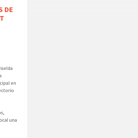
S DE
AT
riselda
a
cipal en
ectorio
os,
local una