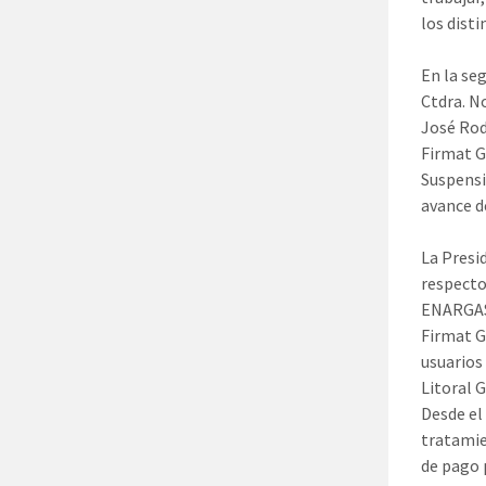
los dist
En la se
Ctdra. N
José Rod
Firmat G
Suspensi
avance d
La Presi
respecto
ENARGAS 
Firmat G
usuarios
Litoral G
Desde el
tratamie
de pago 