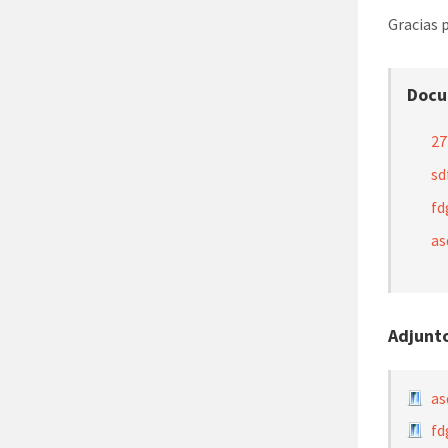
Gracias 
Docu
27
sd
fd
as
Adjunt
as
fd