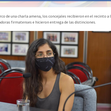
rco de una charla amena, los concejales recibieron en el recinto a 
adoras firmatenses e hicieron entrega de las distinciones.