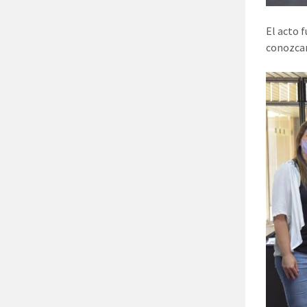
El acto 
conozcan