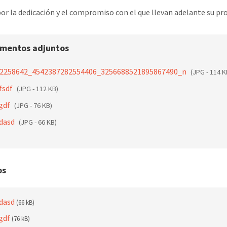
por la dedicación y el compromiso con el que llevan adelante su pr
mentos adjuntos
2258642_4542387282554406_3256688521895867490_n
(JPG - 114 K
fsdf
(JPG - 112 KB)
gdf
(JPG - 76 KB)
dasd
(JPG - 66 KB)
os
dasd
(66 kB)
gdf
(76 kB)