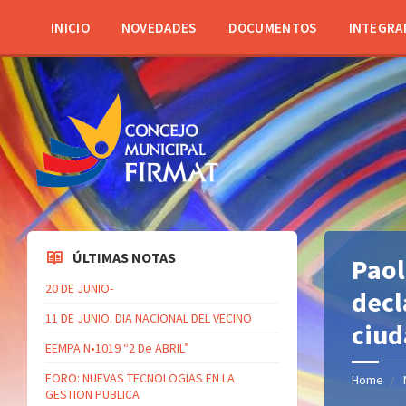
INICIO
NOVEDADES
DOCUMENTOS
INTEGRA
ÚLTIMAS NOTAS
Paol
20 DE JUNIO-
decl
11 DE JUNIO. DIA NACIONAL DEL VECINO
ciud
EEMPA N•1019 “2 De ABRIL”
FORO: NUEVAS TECNOLOGIAS EN LA
Home
GESTION PUBLICA