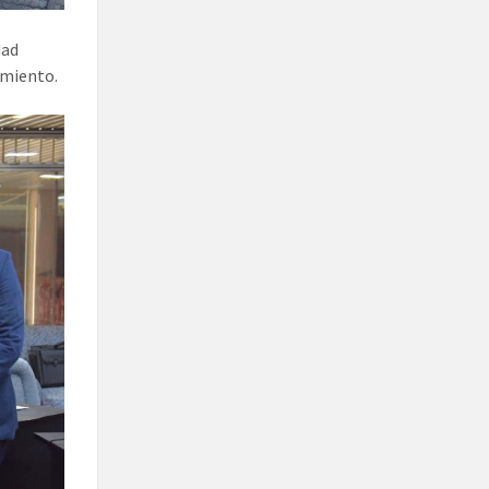
dad
imiento.