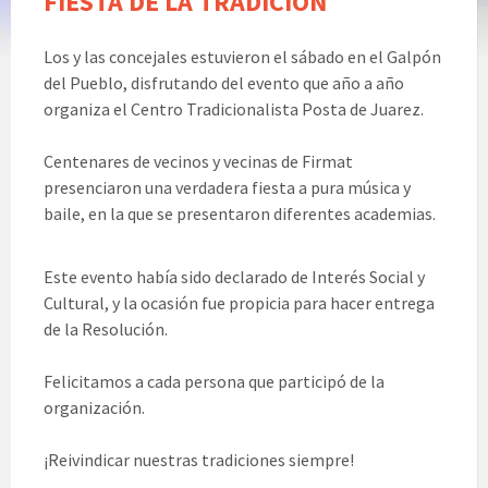
FIESTA DE LA TRADICIÓN
Los y las concejales estuvieron el sábado en el Galpón
del Pueblo, disfrutando del evento que año a año
organiza el Centro Tradicionalista Posta de Juarez.
Centenares de vecinos y vecinas de Firmat
presenciaron una verdadera fiesta a pura música y
baile, en la que se presentaron diferentes academias.
Este evento había sido declarado de Interés Social y
micah parsons jersey
brock bowers jersey
fsu
football jersey
ohio state jersey
OSU Jerseys
Ohio
Cultural, y la ocasión fue propicia para hacer entrega
State Team Jersey
custom football jerseys
de la Resolución.
detroit lions jersey
Ohio State Team Jersey
College Football Jerseys
fsu football jersey
micah parsons jersey
micah parsons jersey
49ers
Felicitamos a cada persona que participó de la
jersey
Florida state seminars jerseys
organización.
¡Reivindicar nuestras tradiciones siempre!