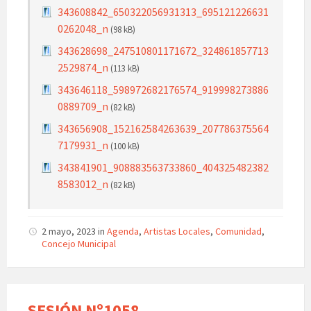
343608842_650322056931313_695121226631
0262048_n
(98 kB)
343628698_247510801171672_324861857713
2529874_n
(113 kB)
343646118_598972682176574_919998273886
0889709_n
(82 kB)
343656908_152162584263639_207786375564
7179931_n
(100 kB)
343841901_908883563733860_404325482382
8583012_n
(82 kB)
2 mayo, 2023
in
Agenda
,
Artistas Locales
,
Comunidad
,
Concejo Municipal
SESIÓN Nº1058