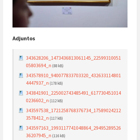
Adjuntos
343628206_1473436813061145_22599310051
05803694_n
(88 kB)
343578910_940077833703320_432633114801
4447937_n
(178 kB)
343841901_225002743485491_617730451014
0236602_n
(112 kB)
343597538_1721258768376734_17589024212
3578412_n
(117 kB)
343597163_1993117741048864_29495289526
36207945_n
(116 kB)