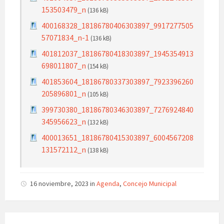
153503479_n
(136 kB)
400168328_18186780406303897_9917277505
57071834_n-1
(136 kB)
401812037_18186780418303897_1945354913
698011807_n
(154 kB)
401853604_18186780337303897_7923396260
205896801_n
(105 kB)
399730380_18186780346303897_7276924840
345956623_n
(132 kB)
400013651_18186780415303897_6004567208
131572112_n
(138 kB)
16 noviembre, 2023
in
Agenda
,
Concejo Municipal