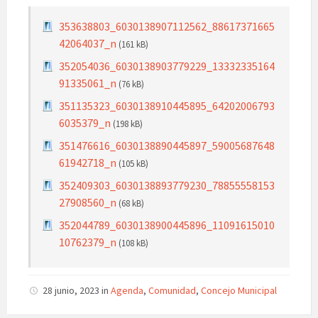
353638803_6030138907112562_88617371665
42064037_n
(161 kB)
352054036_6030138903779229_13332335164
91335061_n
(76 kB)
351135323_6030138910445895_64202006793
6035379_n
(198 kB)
351476616_6030138890445897_59005687648
61942718_n
(105 kB)
352409303_6030138893779230_78855558153
27908560_n
(68 kB)
352044789_6030138900445896_11091615010
10762379_n
(108 kB)
28 junio, 2023
in
Agenda
,
Comunidad
,
Concejo Municipal