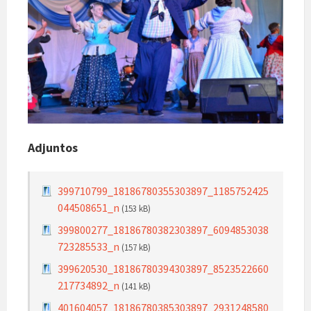
Adjuntos
399710799_18186780355303897_1185752425
044508651_n
(153 kB)
399800277_18186780382303897_6094853038
723285533_n
(157 kB)
399620530_18186780394303897_8523522660
217734892_n
(141 kB)
401604057_18186780385303897_2931248580