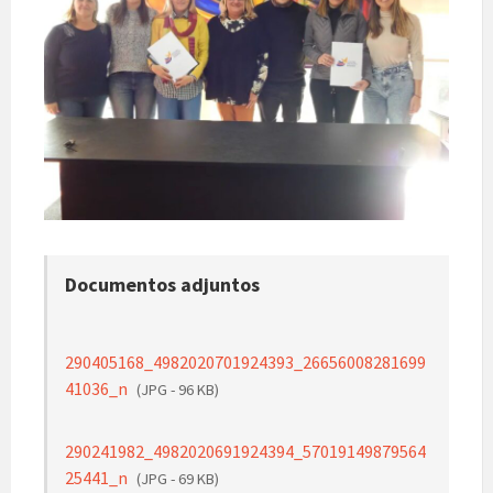
Documentos adjuntos
290405168_4982020701924393_26656008281699
41036_n
(JPG - 96 KB)
290241982_4982020691924394_57019149879564
25441_n
(JPG - 69 KB)