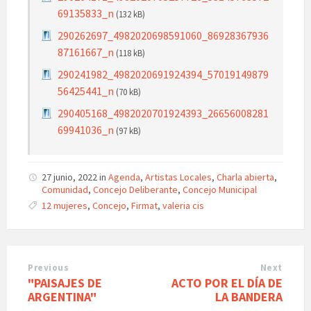
69135833_n
(132 kB)
290262697_4982020698591060_86928367936
87161667_n
(118 kB)
290241982_4982020691924394_57019149879
56425441_n
(70 kB)
290405168_4982020701924393_26656008281
69941036_n
(97 kB)
27 junio, 2022
in
Agenda
,
Artistas Locales
,
Charla abierta
,
Comunidad
,
Concejo Deliberante
,
Concejo Municipal
Tags:
12 mujeres
,
Concejo
,
Firmat
,
valeria cis
Previous
Next
"PAISAJES DE
ACTO POR EL DÍA DE
ARGENTINA"
LA BANDERA