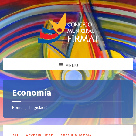
MENU
Economía
Home
Legislación
Categories:
ALL
ACCESIBILIDAD
ÁREA INDUSTRIAL