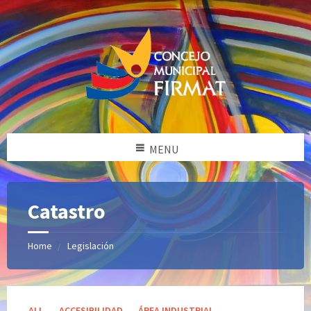
MENU
Catastro
Home
Legislación
Categories:
ALL
ACCESIBILIDAD
ÁREA INDUSTRIAL