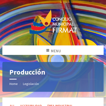
MENU
Producción
Home
Legislación
Categories:
ALL
ACCESIBILIDAD
ÁREA INDUSTRIAL