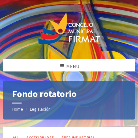
MENU
Fondo rotatorio
Home
Legislación
Categories:
ALL
ACCESIBILIDAD
ÁREA INDUSTRIAL