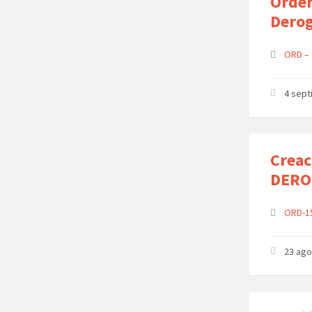
Orden
Derog
ORD –
4 sep
Creac
DERO
ORD-1
23 ago