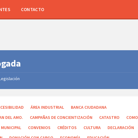
NTES
CONTACTO
ogada
Legislación
es:
CESIBILIDAD
ÁREA INDUSTRIAL
BANCA CIUDADANA
AN DEL AMO.
CAMPAÑAS DE CONCIENTIZACIÓN
CATASTRO
COMO
 MUNICIPAL
CONVENIOS
CRÉDITOS
CULTURA
DECLARACIÓN
ÓN
DONACIÓN CON CARGO
ECONOMÍA
EDUCACIÓN