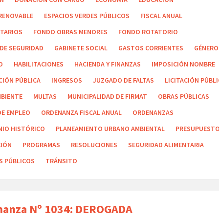
 RENOVABLE
ESPACIOS VERDES PÚBLICOS
FISCAL ANUAL
ITARIOS
FONDO OBRAS MENORES
FONDO ROTATORIO
 DE SEGURIDAD
GABINETE SOCIAL
GASTOS CORRIENTES
GÉNERO
O
HABILITACIONES
HACIENDA Y FINANZAS
IMPOSICIÓN NOMBRE
CIÓN PÚBLICA
INGRESOS
JUZGADO DE FALTAS
LICITACIÓN PÚBL
MBIENTE
MULTAS
MUNICIPALIDAD DE FIRMAT
OBRAS PÚBLICAS
DE EMPLEO
ORDENANZA FISCAL ANUAL
ORDENANZAS
NIO HISTÓRICO
PLANEAMIENTO URBANO AMBIENTAL
PRESUPUEST
IÓN
PROGRAMAS
RESOLUCIONES
SEGURIDAD ALIMENTARIA
S PÚBLICOS
TRÁNSITO
nanza Nº 1034: DEROGADA