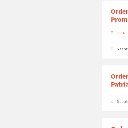
Orden
Promo
ORD-1
6 sep
Orden
Patri
6 sep