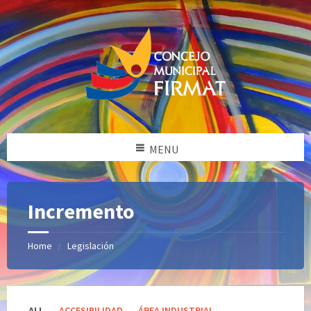
MENU
Incremento
Home
Legislación
Categories:
ALL
ACCESIBILIDAD
ÁREA INDUSTRIAL