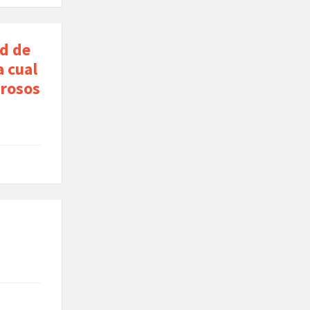
ad de
a cual
orosos