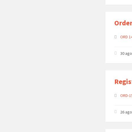
Orden
ORD 14
30 ago
Regis
ORD-1
26 ago