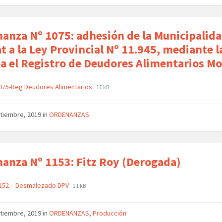
anza Nº 1075: adhesión de la Municipalid
t a la Ley Provincial Nº 11.945, mediante l
ea el Registro de Deudores Alimentarios M
075-Reg Deudores Alimentarios
17 kB
ptiembre, 2019
in
ORDENANZAS
anza Nº 1153: Fitz Roy (Derogada)
152 – Desmalezado DPV
21 kB
ptiembre, 2019
in
ORDENANZAS
,
Producción