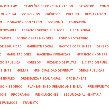
AN DEL AMO.
CAMPAÑAS DE CONCIENTIZACIÓN
CATASTRO
COMO
 MUNICIPAL
CONVENIOS
CRÉDITOS
CULTURA
DECLARACIÓN
ÓN
DONACIÓN CON CARGO
ECONOMÍA
EDUCACIÓN
 RENOVABLE
ESPACIOS VERDES PÚBLICOS
FISCAL ANUAL
ITARIOS
FONDO OBRAS MENORES
FONDO ROTATORIO
 DE SEGURIDAD
GABINETE SOCIAL
GASTOS CORRIENTES
GÉNERO
O
HABILITACIONES
HACIENDA Y FINANZAS
IMPOSICIÓN NOMBRE
CIÓN PÚBLICA
INGRESOS
JUZGADO DE FALTAS
LICITACIÓN PÚBL
MBIENTE
MULTAS
MUNICIPALIDAD DE FIRMAT
OBRAS PÚBLICAS
DE EMPLEO
ORDENANZA FISCAL ANUAL
ORDENANZAS
NIO HISTÓRICO
PLANEAMIENTO URBANO AMBIENTAL
PRESUPUEST
IÓN
PROGRAMAS
RESOLUCIONES
SEGURIDAD ALIMENTARIA
S PÚBLICOS
TRÁNSITO