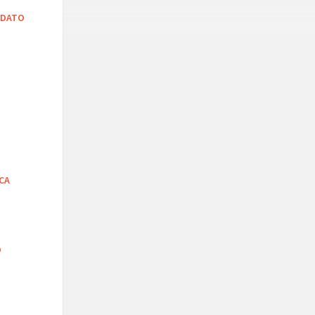
DATO
ICA
O